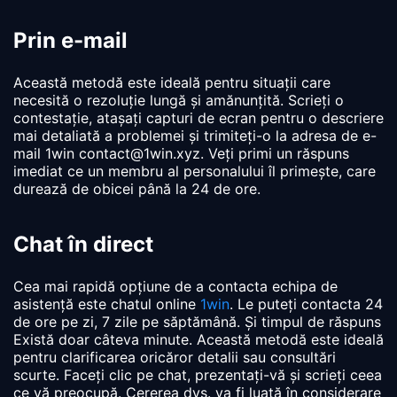
Prin e-mail
Această metodă este ideală pentru situații care
necesită o rezoluție lungă și amănunțită. Scrieți o
contestație, atașați capturi de ecran pentru o descriere
mai detaliată a problemei și trimiteți-o la adresa de e-
mail 1win
contact@1win.xyz
. Veți primi un răspuns
imediat ce un membru al personalului îl primește, care
durează de obicei până la 24 de ore.
Chat în direct
Cea mai rapidă opțiune de a contacta echipa de
asistență este chatul online
1win
. Le puteți contacta 24
de ore pe zi, 7 zile pe săptămână. Și timpul de răspuns
Există doar câteva minute. Această metodă este ideală
pentru clarificarea oricăror detalii sau consultări
scurte. Faceți clic pe chat, prezentați-vă și scrieți ceea
ce vă preocupă. Cererea dvs. va fi luată în considerare