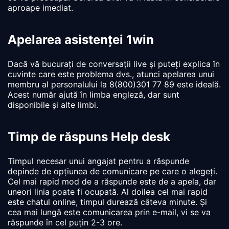
aproape imediat.
Apelarea asistenței 1win
Dacă vă bucurați de conversații live și puteți explica în
cuvinte care este problema dvs., atunci apelarea unui
membru al personalului la 8(800)301 77 89 este ideală.
Acest număr ajută în limba engleză, dar sunt
disponibile și alte limbi.
Timp de răspuns Help desk
Timpul necesar unui angajat pentru a răspunde
depinde de opțiunea de comunicare pe care o alegeți.
Cel mai rapid mod de a răspunde este de a apela, dar
uneori linia poate fi ocupată. Al doilea cel mai rapid
este chatul online, timpul durează câteva minute. Și
cea mai lungă este comunicarea prin e-mail, vi se va
răspunde în cel puțin 2-3 ore.