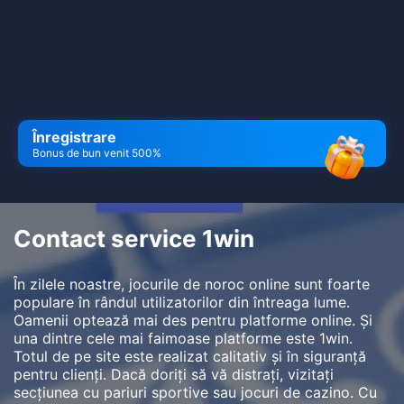
Înregistrare
Bonus de bun venit 500%
Contact service 1win
În zilele noastre, jocurile de noroc online sunt foarte
populare în rândul utilizatorilor din întreaga lume.
Oamenii optează mai des pentru platforme online. Și
una dintre cele mai faimoase platforme este 1win.
Totul de pe site este realizat calitativ și în siguranță
pentru clienți. Dacă doriți să vă distrați, vizitați
secțiunea cu pariuri sportive sau jocuri de cazino. Cu